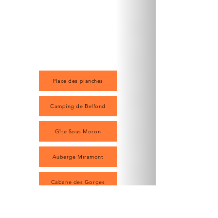
Place des planches
Camping de Belfond
Gîte Sous Moron
Auberge Miramont
Cabane des Gorges