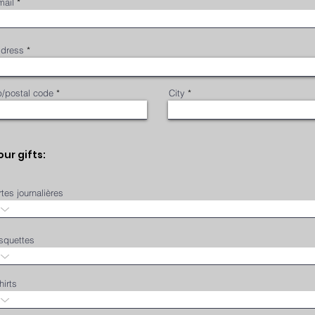
mail
dress
p/postal code
City
our gifts:
tes journalières
squettes
hirts