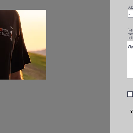
Ab
Rem
mon
uti
Y