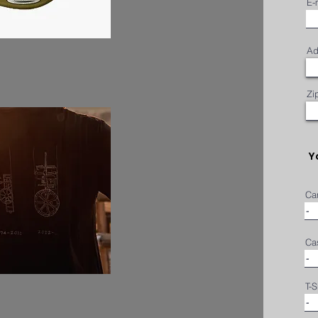
E-
Ad
Zi
Y
Car
Ca
T-S