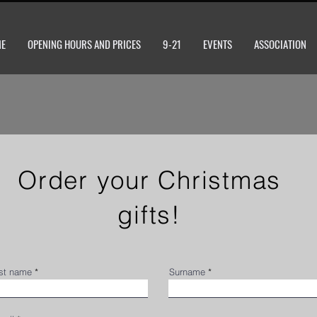
ME
OPENING HOURS AND PRICES
9-21
EVENTS
ASSOCIATION
Order your Christmas
gifts!
rst name
Surname